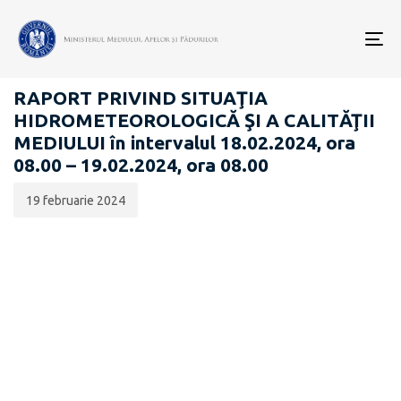
Data
CATEGORIA:
publicării:
To
RAPOARTE ZILNICE STAREA MEDIULUI
nav
RAPORT PRIVIND SITUAŢIA
HIDROMETEOROLOGICĂ ŞI A CALITĂŢII
MEDIULUI în intervalul 18.02.2024, ora
08.00 – 19.02.2024, ora 08.00
19 februarie 2024