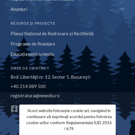
Anunțuri
RESURSE ȘI PROIECTE
Planul Național de Redresare și Reziliență
Programe de finanțare
Educația pentru mediu
DATE DE CONTACT
Bvd. Libertăţii nr. 12, Sector 5, Bucureşti
+40 214 089 500
registratura@mmediu.ro
Acest website folosește cookie-uri, navigând în
continuare vă exprimați acordul pentru folosirea
cookie-urilor conform Regulamentului (UE) 2016
/ 679.
Politica de Cookies
Politica de Confidențialitate