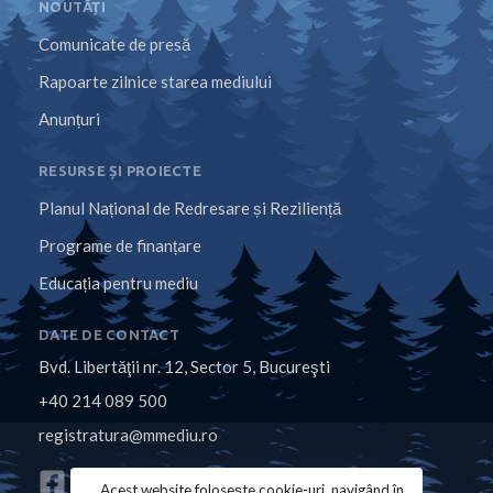
NOUTĂȚI
Comunicate de presă
Rapoarte zilnice starea mediului
Anunțuri
RESURSE ȘI PROIECTE
Planul Național de Redresare și Reziliență
Programe de finanțare
Educația pentru mediu
DATE DE CONTACT
Bvd. Libertăţii nr. 12, Sector 5, Bucureşti
+40 214 089 500
registratura@mmediu.ro
Acest website folosește cookie-uri, navigând în