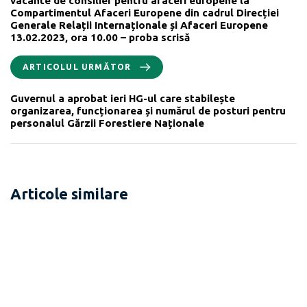
vacante de consilier pentru afaceri europene la
Compartimentul Afaceri Europene din cadrul Direcției
Generale Relații Internaționale și Afaceri Europene
13.02.2023, ora 10.00 – proba scrisă
ARTICOLUL URMĂTOR
Guvernul a aprobat ieri HG-ul care stabilește
organizarea, funcționarea și numărul de posturi pentru
personalul Gărzii Forestiere Naționale
Articole similare