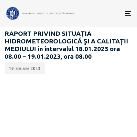
Data
CATEGORIA:
publicării:
To
RAPOARTE ZILNICE STAREA MEDIULUI
nav
RAPORT PRIVIND SITUAŢIA
HIDROMETEOROLOGICĂ ŞI A CALITAŢII
MEDIULUI în intervalul 18.01.2023 ora
08.00 – 19.01.2023, ora 08.00
19 ianuarie 2023