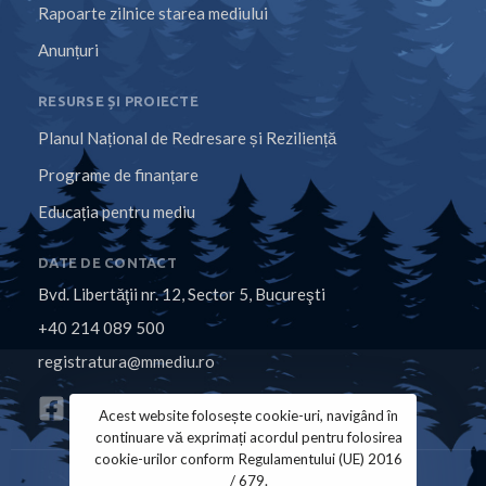
Rapoarte zilnice starea mediului
Anunțuri
RESURSE ȘI PROIECTE
Planul Național de Redresare și Reziliență
Programe de finanțare
Educația pentru mediu
DATE DE CONTACT
Bvd. Libertăţii nr. 12, Sector 5, Bucureşti
+40 214 089 500
registratura@mmediu.ro
Acest website folosește cookie-uri, navigând în
continuare vă exprimați acordul pentru folosirea
cookie-urilor conform Regulamentului (UE) 2016
/ 679.