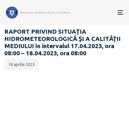
Data
CATEGORIA:
publicării:
To
RAPOARTE ZILNICE STAREA MEDIULUI
nav
RAPORT PRIVIND SITUAŢIA
HIDROMETEOROLOGICĂ ŞI A CALITĂŢII
MEDIULUI în intervalul 17.04.2023, ora
08:00 – 18.04.2023, ora 08:00
18 aprilie 2023