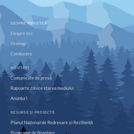
DESPRE MINISTER
Despre noi
Sitemap
Conducere
NOUTĂȚI
Comunicate de presă
Rapoarte zilnice starea mediului
Anunțuri
RESURSE ȘI PROIECTE
Planul Național de Redresare și Reziliență
Programe de finanțare