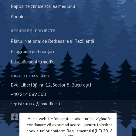
Rapoarte zilnice starea mediului
Anunțuri
RESURSE ȘI PROIECTE
Planul Național de Redresare și Reziliență
Programe de finanțare
Educația pentru mediu
DATE DE CONTACT
Bvd. Libertăţii nr. 12, Sector 5, Bucureşti
+40 214 089 500
registratura@mmediu.ro
Acest website folosește cookie-uri, navigând în
continuare vă exprimați acordul pentru folosirea
cookie-urilor conform Regulamentului (UE) 2016