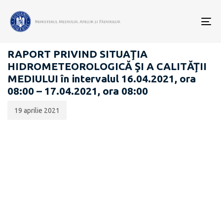
Data
CATEGORIA:
publicării:
To
RAPOARTE ZILNICE STAREA MEDIULUI
nav
RAPORT PRIVIND SITUAŢIA
HIDROMETEOROLOGICĂ ŞI A CALITĂŢII
MEDIULUI în intervalul 16.04.2021, ora
08:00 – 17.04.2021, ora 08:00
19 aprilie 2021