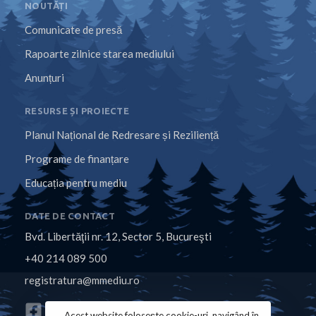
NOUTĂȚI
Comunicate de presă
Rapoarte zilnice starea mediului
Anunțuri
RESURSE ȘI PROIECTE
Planul Național de Redresare și Reziliență
Programe de finanțare
Educația pentru mediu
DATE DE CONTACT
Bvd. Libertăţii nr. 12, Sector 5, Bucureşti
+40 214 089 500
registratura@mmediu.ro
Acest website folosește cookie-uri, navigând în