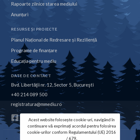
Rapoarte zilnice starea mediului
Anunțuri
RESURSE ȘI PROIECTE
Planul Național de Redresare și Reziliență
Programe de finanțare
Educația pentru mediu
DATE DE CONTACT
Bvd. Libertăţii nr. 12, Sector 5, Bucureşti
+40 214 089 500
registratura@mmediu.ro
Acest website folosește cookie-uri, navigând în
continuare vă exprimați acordul pentru folosirea
cookie-urilor conform Regulamentului (UE) 2016
/ 679.