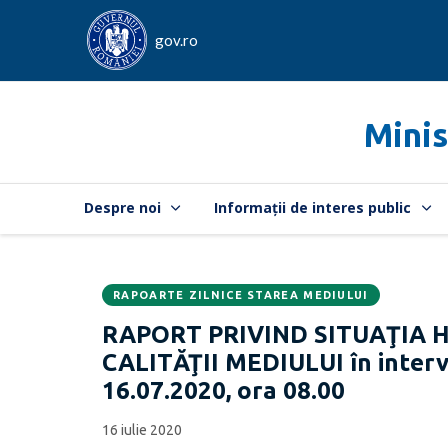
gov.ro
Minis
Despre noi
Informații de interes public
RAPOARTE ZILNICE STAREA MEDIULUI
Data
CATEGORIA:
RAPORT PRIVIND SITUAŢIA 
publicării:
CALITĂŢII MEDIULUI în interva
16.07.2020, ora 08.00
16 iulie 2020