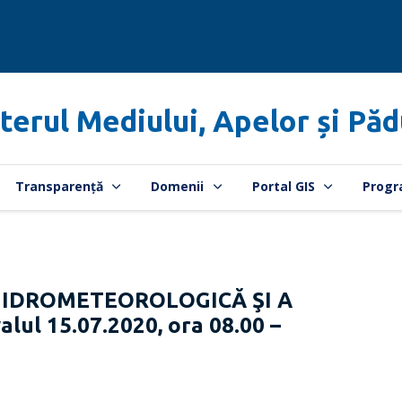
terul Mediului, Apelor și Păd
Transparență
Domenii
Portal GIS
Progr
HIDROMETEOROLOGICĂ ŞI A
lul 15.07.2020, ora 08.00 –