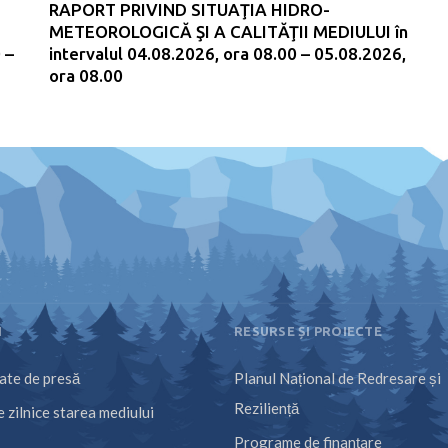
RAPORT PRIVIND SITUAŢIA HIDRO-
METEOROLOGICĂ ŞI A CALITĂŢII MEDIULUI în
 –
intervalul 04.08.2026, ora 08.00 – 05.08.2026,
ora 08.00
I
RESURSE ȘI PROIECTE
te de presă
Planul Național de Redresare și
Reziliență
 zilnice starea mediului
Programe de finanțare