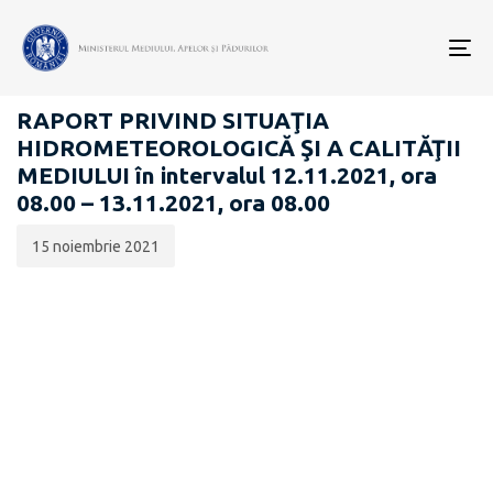
Data
CATEGORIA:
publicării:
To
RAPOARTE ZILNICE STAREA MEDIULUI
nav
RAPORT PRIVIND SITUAŢIA
HIDROMETEOROLOGICĂ ŞI A CALITĂŢII
MEDIULUI în intervalul 12.11.2021, ora
08.00 – 13.11.2021, ora 08.00
15 noiembrie 2021