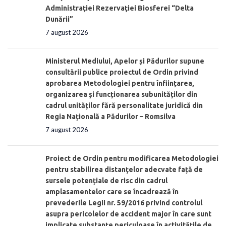
Administraţiei Rezervaţiei Biosferei “Delta
Dunării”
7 august 2026
Ministerul Mediului, Apelor și Pădurilor supune
consultării publice proiectul de Ordin privind
aprobarea Metodologiei pentru înființarea,
organizarea și funcționarea subunităților din
cadrul unităților fără personalitate juridică din
Regia Națională a Pădurilor – Romsilva
7 august 2026
Proiect de Ordin pentru modificarea Metodologiei
pentru stabilirea distanţelor adecvate față de
sursele potențiale de risc din cadrul
amplasamentelor care se încadrează în
prevederile Legii nr. 59/2016 privind controlul
asupra pericolelor de accident major în care sunt
implicate substanţe periculoase în activităţile de