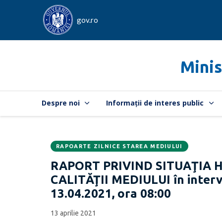
gov.ro
Minis
Despre noi
Informații de interes public
RAPOARTE ZILNICE STAREA MEDIULUI
Data
CATEGORIA:
RAPORT PRIVIND SITUAŢIA 
publicării:
CALITĂŢII MEDIULUI în interva
13.04.2021, ora 08:00
13 aprilie 2021