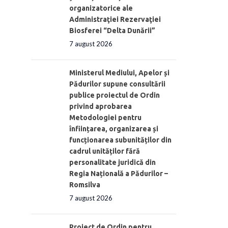
organizatorice ale
Administraţiei Rezervaţiei
Biosferei “Delta Dunării”
7 august 2026
Ministerul Mediului, Apelor și
Pădurilor supune consultării
publice proiectul de Ordin
privind aprobarea
Metodologiei pentru
înființarea, organizarea și
funcționarea subunităților din
cadrul unităților fără
personalitate juridică din
Regia Națională a Pădurilor –
Romsilva
7 august 2026
Proiect de Ordin pentru