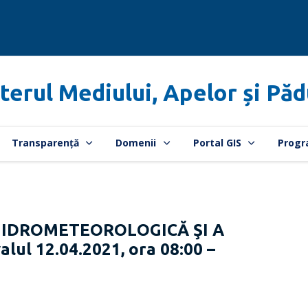
terul Mediului, Apelor și Păd
Transparență
Domenii
Portal GIS
Progr
HIDROMETEOROLOGICĂ ŞI A
lul 12.04.2021, ora 08:00 –