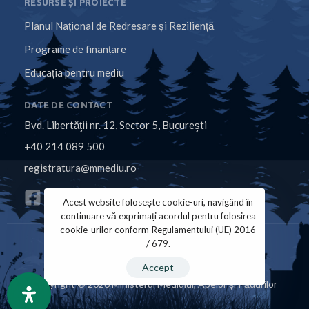
RESURSE ȘI PROIECTE
Planul Național de Redresare și Reziliență
Programe de finanțare
Educația pentru mediu
DATE DE CONTACT
Bvd. Libertăţii nr. 12, Sector 5, Bucureşti
+40 214 089 500
registratura@mmediu.ro
Acest website folosește cookie-uri, navigând în
continuare vă exprimați acordul pentru folosirea
cookie-urilor conform Regulamentului (UE) 2016
/ 679.
Politica de Cookies
Politica de Confidențialitate
Accept
Copyright © 2026 Ministerul Mediului, Apelor și Pădurilor