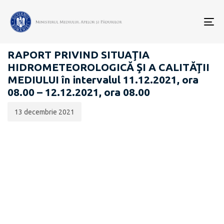
Data
CATEGORIA:
publicării:
To
RAPOARTE ZILNICE STAREA MEDIULUI
nav
RAPORT PRIVIND SITUAŢIA
HIDROMETEOROLOGICĂ ŞI A CALITĂŢII
MEDIULUI în intervalul 11.12.2021, ora
08.00 – 12.12.2021, ora 08.00
13 decembrie 2021