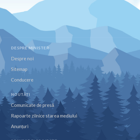
DESPRE MINISTER
Despre noi
Sitemap
Conducere
NOUTĂȚI
Comunicate de presă
Rapoarte zilnice starea mediului
Anunțuri