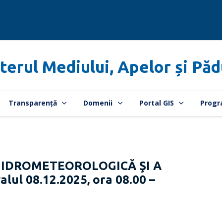
terul Mediului, Apelor și Păd
Transparență
Domenii
Portal GIS
Progr
HIDROMETEOROLOGICĂ ŞI A
lul 08.12.2025, ora 08.00 –