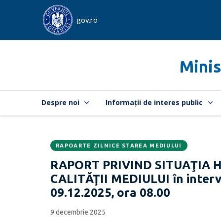
gov.ro
Minis
Despre noi
Informații de interes public
RAPOARTE ZILNICE STAREA MEDIULUI
Data
CATEGORIA:
RAPORT PRIVIND SITUAŢIA 
publicării:
CALITĂŢII MEDIULUI în interva
09.12.2025, ora 08.00
9 decembrie 2025