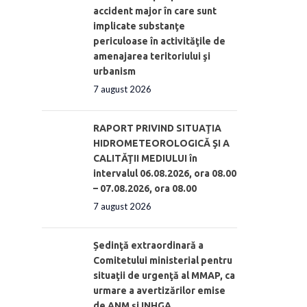
accident major în care sunt
implicate substanţe
periculoase în activităţile de
amenajarea teritoriului şi
urbanism
7 august 2026
RAPORT PRIVIND SITUAŢIA
HIDROMETEOROLOGICĂ ŞI A
CALITĂŢII MEDIULUI în
intervalul 06.08.2026, ora 08.00
– 07.08.2026, ora 08.00
7 august 2026
Ședinţă extraordinară a
Comitetului ministerial pentru
situaţii de urgenţă al MMAP, ca
urmare a avertizărilor emise
de ANM și INHGA