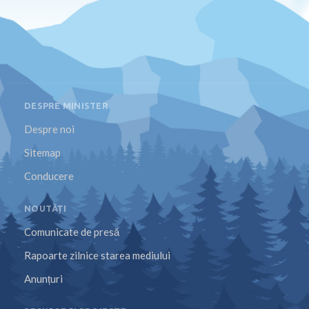
DESPRE MINISTER
Despre noi
Sitemap
Conducere
NOUTĂȚI
Comunicate de presă
Rapoarte zilnice starea mediului
Anunțuri