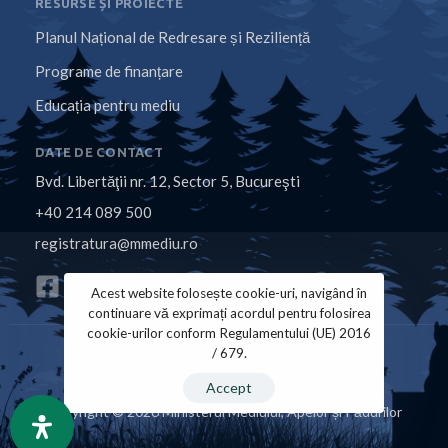
RESURSE ȘI PROIECTE
Planul Național de Redresare și Reziliență
Programe de finanțare
Educația pentru mediu
DATE DE CONTACT
Bvd. Libertăţii nr. 12, Sector 5, Bucureşti
+40 214 089 500
registratura@mmediu.ro
Acest website folosește cookie-uri, navigând în
continuare vă exprimați acordul pentru folosirea
cookie-urilor conform Regulamentului (UE) 2016
/ 679.
Politica de Cookies
Politica de Confidențialitate
Accept
Copyright © 2026 Ministerul Mediului, Apelor și Pădurilor