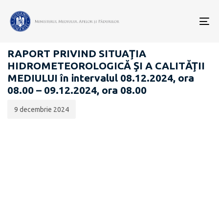
Data
CATEGORIA:
publicării:
To
RAPOARTE ZILNICE STAREA MEDIULUI
nav
RAPORT PRIVIND SITUAŢIA
HIDROMETEOROLOGICĂ ŞI A CALITĂŢII
MEDIULUI în intervalul 08.12.2024, ora
08.00 – 09.12.2024, ora 08.00
9 decembrie 2024