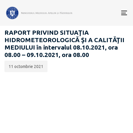
Data
CATEGORIA:
publicării:
To
RAPOARTE ZILNICE STAREA MEDIULUI
nav
RAPORT PRIVIND SITUAŢIA
HIDROMETEOROLOGICĂ ŞI A CALITĂŢII
MEDIULUI în intervalul 08.10.2021, ora
08.00 – 09.10.2021, ora 08.00
11 octombrie 2021