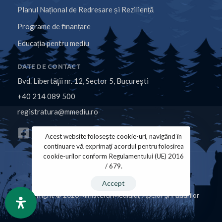
Planul Național de Redresare și Reziliență
Programe de finanțare
Educația pentru mediu
DATE DE CONTACT
Bvd. Libertăţii nr. 12, Sector 5, Bucureşti
+40 214 089 500
registratura@mmediu.ro
Acest website folosește cookie-uri, navigând în
continuare vă exprimați acordul pentru folosirea
cookie-urilor conform Regulamentului (UE) 2016
/ 679.
Politica de Cookies
Politica de Confidențialitate
Accept
Copyright © 2026 Ministerul Mediului, Apelor și Pădurilor