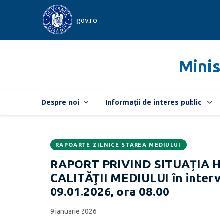
gov.ro
Minis
Despre noi
Informații de interes public
RAPOARTE ZILNICE STAREA MEDIULUI
Data
CATEGORIA:
RAPORT PRIVIND SITUAŢIA 
publicării:
CALITĂŢII MEDIULUI în interva
09.01.2026, ora 08.00
9 ianuarie 2026