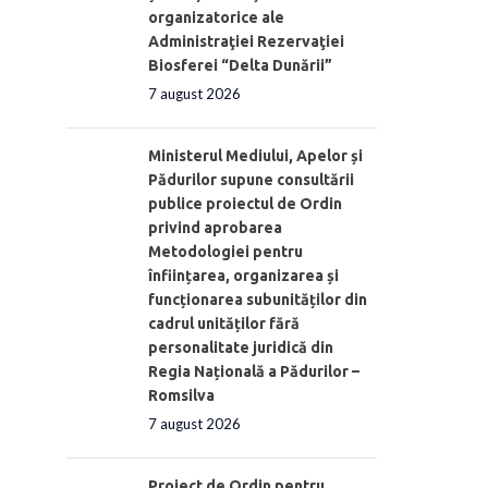
organizatorice ale
Administraţiei Rezervaţiei
Biosferei “Delta Dunării”
7 august 2026
Ministerul Mediului, Apelor și
Pădurilor supune consultării
publice proiectul de Ordin
privind aprobarea
Metodologiei pentru
înființarea, organizarea și
funcționarea subunităților din
cadrul unităților fără
personalitate juridică din
Regia Națională a Pădurilor –
Romsilva
7 august 2026
Proiect de Ordin pentru