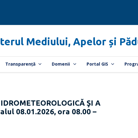
terul Mediului, Apelor și Păd
Transparență
Domenii
Portal GIS
Progr
HIDROMETEOROLOGICĂ ŞI A
lul 08.01.2026, ora 08.00 –