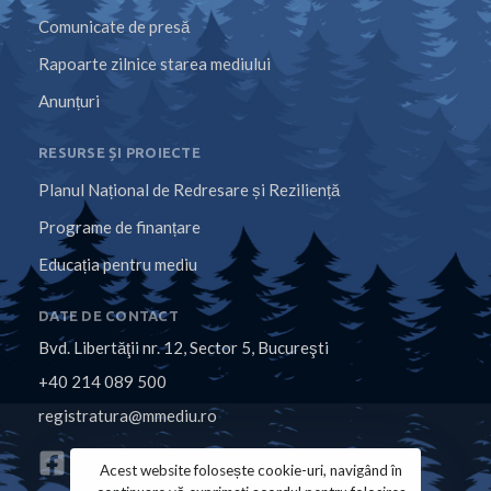
Comunicate de presă
Rapoarte zilnice starea mediului
Anunțuri
RESURSE ȘI PROIECTE
Planul Național de Redresare și Reziliență
Programe de finanțare
Educația pentru mediu
DATE DE CONTACT
Bvd. Libertăţii nr. 12, Sector 5, Bucureşti
+40 214 089 500
registratura@mmediu.ro
Acest website folosește cookie-uri, navigând în