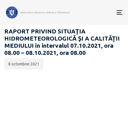
Data
CATEGORIA:
publicării:
To
RAPOARTE ZILNICE STAREA MEDIULUI
nav
RAPORT PRIVIND SITUAŢIA
HIDROMETEOROLOGICĂ ŞI A CALITĂŢII
MEDIULUI în intervalul 07.10.2021, ora
08.00 – 08.10.2021, ora 08.00
8 octombrie 2021