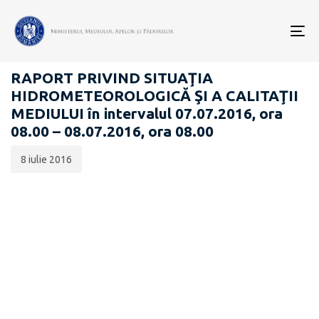
Data
CATEGORIA:
publicării:
To
RAPOARTE ZILNICE STAREA MEDIULUI
nav
RAPORT PRIVIND SITUAŢIA
HIDROMETEOROLOGICĂ ŞI A CALITAŢII
MEDIULUI în intervalul 07.07.2016, ora
08.00 – 08.07.2016, ora 08.00
8 iulie 2016