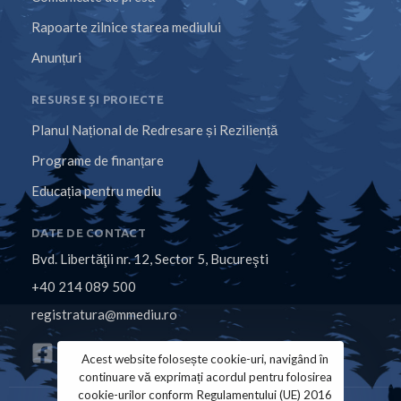
Rapoarte zilnice starea mediului
Anunțuri
RESURSE ȘI PROIECTE
Planul Național de Redresare și Reziliență
Programe de finanțare
Educația pentru mediu
DATE DE CONTACT
Bvd. Libertăţii nr. 12, Sector 5, Bucureşti
+40 214 089 500
registratura@mmediu.ro
Acest website folosește cookie-uri, navigând în
continuare vă exprimați acordul pentru folosirea
cookie-urilor conform Regulamentului (UE) 2016