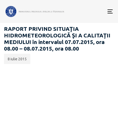
Data
CATEGORIA:
publicării:
To
RAPOARTE ZILNICE STAREA MEDIULUI
nav
RAPORT PRIVIND SITUAŢIA
HIDROMETEOROLOGICĂ ŞI A CALITAŢII
MEDIULUI în intervalul 07.07.2015, ora
08.00 – 08.07.2015, ora 08.00
8 iulie 2015