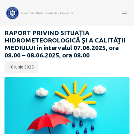
Data
CATEGORIA:
publicării:
To
RAPOARTE ZILNICE STAREA MEDIULUI
nav
RAPORT PRIVIND SITUAŢIA
HIDROMETEOROLOGICĂ ŞI A CALITĂŢII
MEDIULUI în intervalul 07.06.2025, ora
08.00 – 08.06.2025, ora 08.00
10 iunie 2025