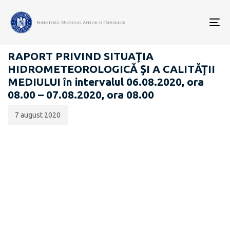
Data
CATEGORIA:
publicării:
To
RAPOARTE ZILNICE STAREA MEDIULUI
nav
RAPORT PRIVIND SITUAŢIA
HIDROMETEOROLOGICĂ ŞI A CALITĂŢII
MEDIULUI în intervalul 06.08.2020, ora
08.00 – 07.08.2020, ora 08.00
7 august 2020