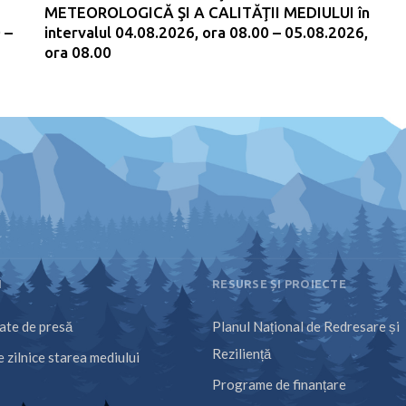
METEOROLOGICĂ ŞI A CALITĂŢII MEDIULUI în
 –
intervalul 04.08.2026, ora 08.00 – 05.08.2026,
ora 08.00
I
RESURSE ȘI PROIECTE
te de presă
Planul Național de Redresare și
Reziliență
 zilnice starea mediului
Programe de finanțare