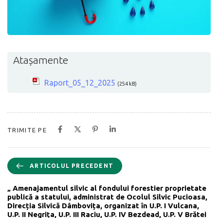
Atașamente
Raport_05_12_2025
(254 kB)
TRIMITE PE
ARTICOLUL PRECEDENT
„ Amenajamentul silvic al fondului forestier proprietate
publică a statului, administrat de Ocolul Silvic Pucioasa,
Direcția Silvică Dâmbovița, organizat în U.P. I Vulcana,
U.P. II Negrița, U.P. III Raciu, U.P. IV Bezdead, U.P. V Brătei