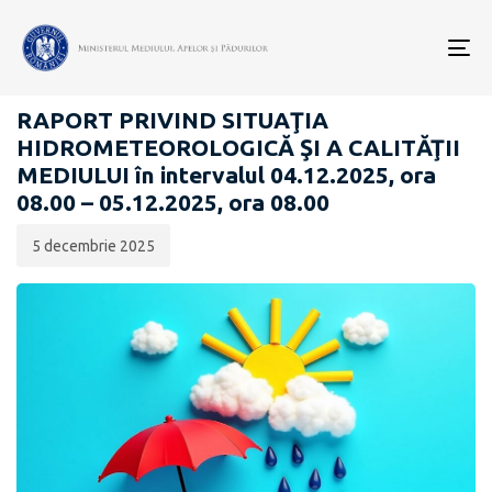
Data
CATEGORIA:
publicării:
To
RAPOARTE ZILNICE STAREA MEDIULUI
nav
RAPORT PRIVIND SITUAŢIA
HIDROMETEOROLOGICĂ ŞI A CALITĂŢII
MEDIULUI în intervalul 04.12.2025, ora
08.00 – 05.12.2025, ora 08.00
5 decembrie 2025