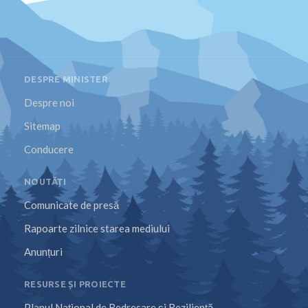
DESPRE MINISTER
Despre noi
Sitemap
Conducere
NOUTĂȚI
Comunicate de presă
Rapoarte zilnice starea mediului
Anunțuri
RESURSE ȘI PROIECTE
Planul Național de Redresare și Reziliență