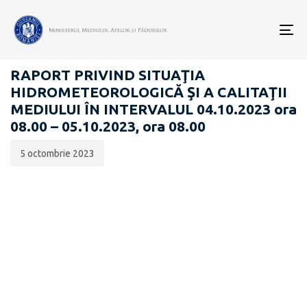
Data
CATEGORIA:
publicării:
To
RAPOARTE ZILNICE STAREA MEDIULUI
nav
RAPORT PRIVIND SITUAŢIA
HIDROMETEOROLOGICĂ ŞI A CALITAŢII
MEDIULUI ÎN INTERVALUL 04.10.2023 ora
08.00 – 05.10.2023, ora 08.00
5 octombrie 2023