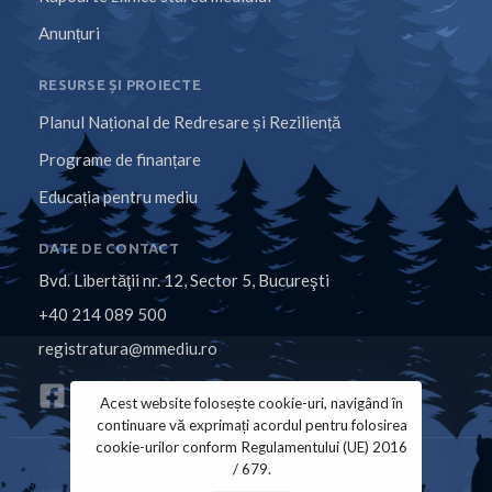
Anunțuri
RESURSE ȘI PROIECTE
Planul Național de Redresare și Reziliență
Programe de finanțare
Educația pentru mediu
DATE DE CONTACT
Bvd. Libertăţii nr. 12, Sector 5, Bucureşti
+40 214 089 500
registratura@mmediu.ro
Acest website folosește cookie-uri, navigând în
continuare vă exprimați acordul pentru folosirea
cookie-urilor conform Regulamentului (UE) 2016
/ 679.
Politica de Cookies
Politica de Confidențialitate