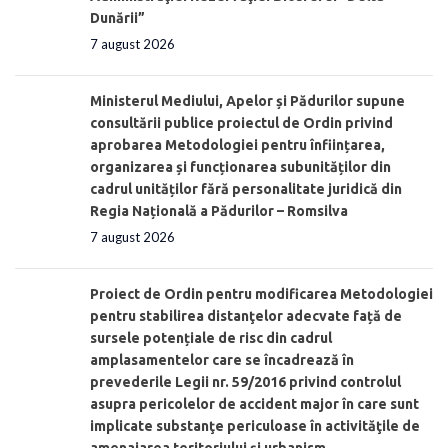
Dunării”
7 august 2026
Ministerul Mediului, Apelor și Pădurilor supune
consultării publice proiectul de Ordin privind
aprobarea Metodologiei pentru înființarea,
organizarea și funcționarea subunităților din
cadrul unităților fără personalitate juridică din
Regia Națională a Pădurilor – Romsilva
7 august 2026
Proiect de Ordin pentru modificarea Metodologiei
pentru stabilirea distanţelor adecvate față de
sursele potențiale de risc din cadrul
amplasamentelor care se încadrează în
prevederile Legii nr. 59/2016 privind controlul
asupra pericolelor de accident major în care sunt
implicate substanţe periculoase în activităţile de
amenajarea teritoriului şi urbanism