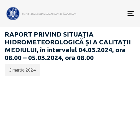
Data
CATEGORIA:
publicării:
To
RAPOARTE ZILNICE STAREA MEDIULUI
nav
RAPORT PRIVIND SITUAȚIA
HIDROMETEOROLOGICĂ ȘI A CALITAȚII
MEDIULUI, în intervalul 04.03.2024, ora
08.00 – 05.03.2024, ora 08.00
5 martie 2024