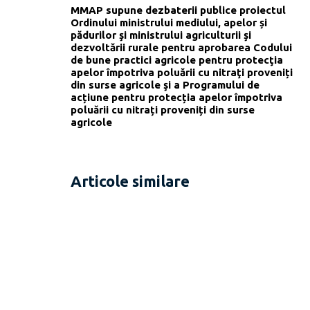
MMAP supune dezbaterii publice proiectul
Ordinului ministrului mediului, apelor și
pădurilor şi ministrului agriculturii şi
dezvoltării rurale pentru aprobarea Codului
de bune practici agricole pentru protecţia
apelor împotriva poluării cu nitraţi proveniți
din surse agricole şi a Programului de
acțiune pentru protecția apelor împotriva
poluării cu nitrați proveniți din surse
agricole
Articole similare