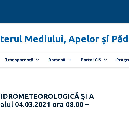
terul Mediului, Apelor și Păd
Transparență
Domenii
Portal GIS
Progr
HIDROMETEOROLOGICĂ ŞI A
lul 04.03.2021 ora 08.00 –