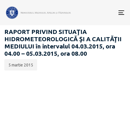
Data
CATEGORIA:
publicării:
To
RAPOARTE ZILNICE STAREA MEDIULUI
nav
RAPORT PRIVIND SITUAŢIA
HIDROMETEOROLOGICĂ ŞI A CALITĂŢII
MEDIULUI în intervalul 04.03.2015, ora
04.00 – 05.03.2015, ora 08.00
5 martie 2015