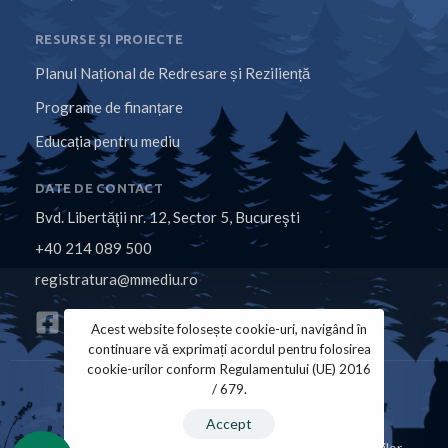
RESURSE ȘI PROIECTE
Planul Național de Redresare și Reziliență
Programe de finanțare
Educația pentru mediu
DATE DE CONTACT
Bvd. Libertăţii nr. 12, Sector 5, Bucureşti
+40 214 089 500
registratura@mmediu.ro
Acest website folosește cookie-uri, navigând în
continuare vă exprimați acordul pentru folosirea
cookie-urilor conform Regulamentului (UE) 2016
/ 679.
Politica de Cookies
Politica de Confidențialitate
Accept
Copyright © 2026 Ministerul Mediului, Apelor și Pădurilor