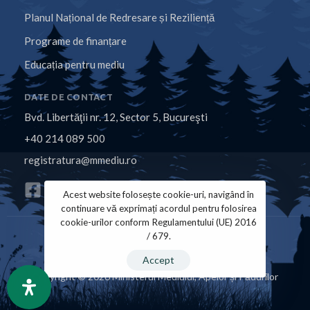
Planul Național de Redresare și Reziliență
Programe de finanțare
Educația pentru mediu
DATE DE CONTACT
Bvd. Libertăţii nr. 12, Sector 5, Bucureşti
+40 214 089 500
registratura@mmediu.ro
Acest website folosește cookie-uri, navigând în
continuare vă exprimați acordul pentru folosirea
cookie-urilor conform Regulamentului (UE) 2016
/ 679.
Politica de Cookies
Politica de Confidențialitate
Accept
Copyright © 2026 Ministerul Mediului, Apelor și Pădurilor