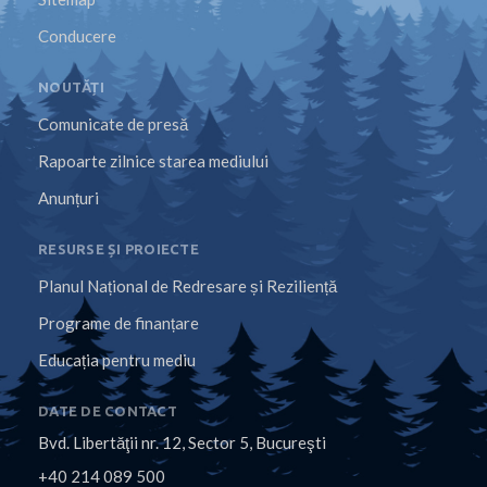
Conducere
NOUTĂȚI
Comunicate de presă
Rapoarte zilnice starea mediului
Anunțuri
RESURSE ȘI PROIECTE
Planul Național de Redresare și Reziliență
Programe de finanțare
Educația pentru mediu
DATE DE CONTACT
Bvd. Libertăţii nr. 12, Sector 5, Bucureşti
+40 214 089 500