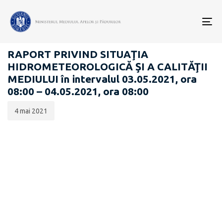
Data
CATEGORIA:
publicării:
To
RAPOARTE ZILNICE STAREA MEDIULUI
nav
RAPORT PRIVIND SITUAŢIA
HIDROMETEOROLOGICĂ ŞI A CALITĂŢII
MEDIULUI în intervalul 03.05.2021, ora
08:00 – 04.05.2021, ora 08:00
4 mai 2021