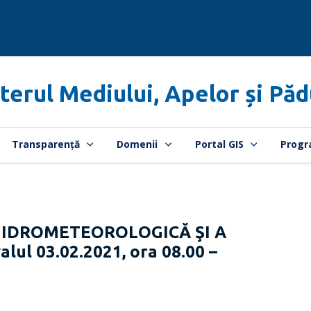
terul Mediului, Apelor și Păd
Transparență
Domenii
Portal GIS
Progr
HIDROMETEOROLOGICĂ ŞI A
lul 03.02.2021, ora 08.00 –