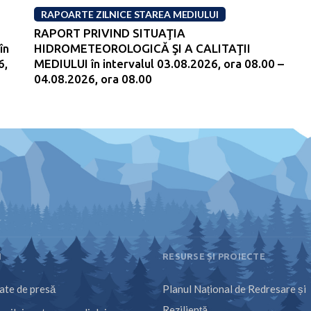
RAPOARTE ZILNICE STAREA MEDIULUI
RAPORT PRIVIND SITUAŢIA
în
HIDROMETEOROLOGICĂ ŞI A CALITAŢII
6,
MEDIULUI în intervalul 03.08.2026, ora 08.00 –
04.08.2026, ora 08.00
I
RESURSE ȘI PROIECTE
te de presă
Planul Național de Redresare și
Reziliență