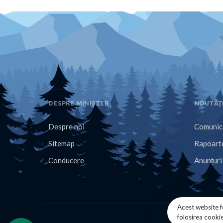
DESPRE MINISTER
NOUTĂȚ
Despre noi
Comunica
Sitemap
Rapoarte
Conducere
Anunțuri
Acest website f
folosirea cooki