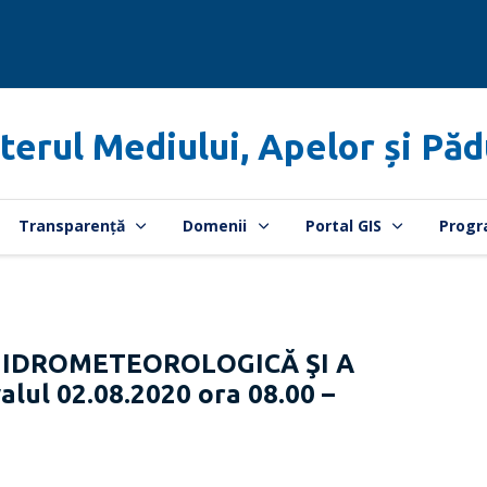
terul Mediului, Apelor și Păd
Transparență
Domenii
Portal GIS
Progr
HIDROMETEOROLOGICĂ ŞI A
lul 02.08.2020 ora 08.00 –