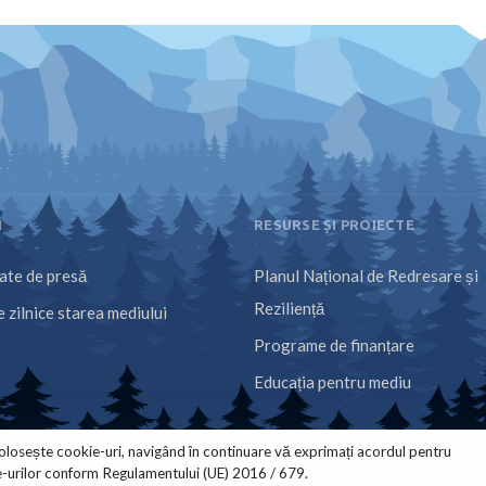
I
RESURSE ȘI PROIECTE
te de presă
Planul Național de Redresare și
Reziliență
 zilnice starea mediului
Programe de finanțare
Educația pentru mediu
olosește cookie-uri, navigând în continuare vă exprimați acordul pentru
e-urilor conform Regulamentului (UE) 2016 / 679.