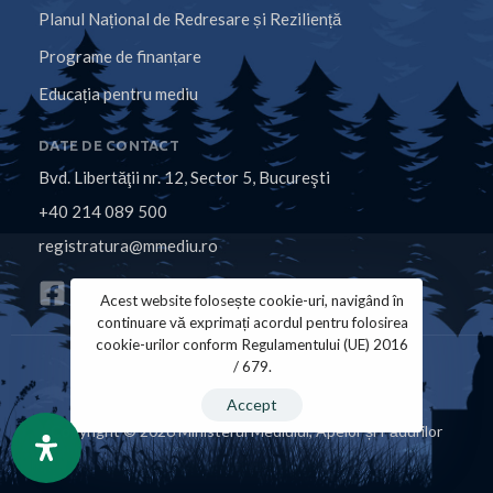
Planul Național de Redresare și Reziliență
Programe de finanțare
Educația pentru mediu
DATE DE CONTACT
Bvd. Libertăţii nr. 12, Sector 5, Bucureşti
+40 214 089 500
registratura@mmediu.ro
Acest website folosește cookie-uri, navigând în
continuare vă exprimați acordul pentru folosirea
cookie-urilor conform Regulamentului (UE) 2016
/ 679.
Politica de Cookies
Politica de Confidențialitate
Accept
Copyright © 2026 Ministerul Mediului, Apelor și Pădurilor