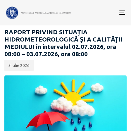
Data
CATEGORIA:
publicării:
To
RAPOARTE ZILNICE STAREA MEDIULUI
nav
RAPORT PRIVIND SITUAŢIA
HIDROMETEOROLOGICĂ ŞI A CALITĂŢII
MEDIULUI în intervalul 02.07.2026, ora
08:00 – 03.07.2026, ora 08:00
3 iulie 2026