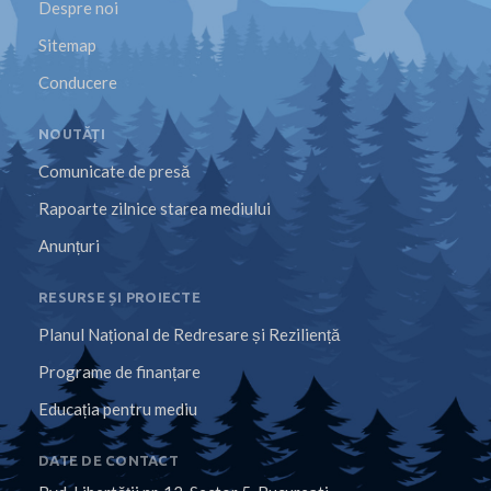
Despre noi
Sitemap
Conducere
NOUTĂȚI
Comunicate de presă
Rapoarte zilnice starea mediului
Anunțuri
RESURSE ȘI PROIECTE
Planul Național de Redresare și Reziliență
Programe de finanțare
Educația pentru mediu
DATE DE CONTACT