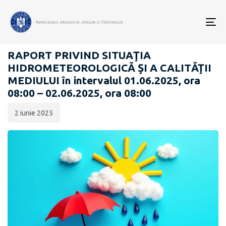
Data
CATEGORIA:
publicării:
To
RAPOARTE ZILNICE STAREA MEDIULUI
nav
RAPORT PRIVIND SITUAŢIA
HIDROMETEOROLOGICĂ ŞI A CALITĂŢII
MEDIULUI în intervalul 01.06.2025, ora
08:00 – 02.06.2025, ora 08:00
2 iunie 2025