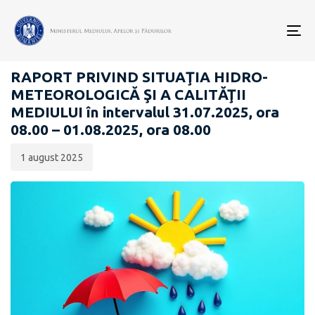
Data
CATEGORIA:
publicării:
To
RAPOARTE ZILNICE STAREA MEDIULUI
nav
RAPORT PRIVIND SITUAŢIA HIDRO-
METEOROLOGICĂ ŞI A CALITĂŢII
MEDIULUI în intervalul 31.07.2025, ora
08.00 – 01.08.2025, ora 08.00
1 august 2025