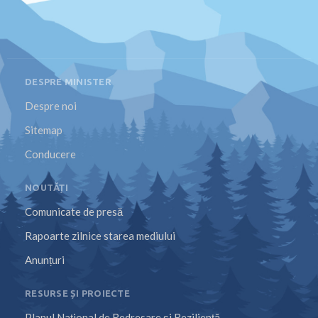
DESPRE MINISTER
Despre noi
Sitemap
Conducere
NOUTĂȚI
Comunicate de presă
Rapoarte zilnice starea mediului
Anunțuri
RESURSE ȘI PROIECTE
Planul Național de Redresare și Reziliență