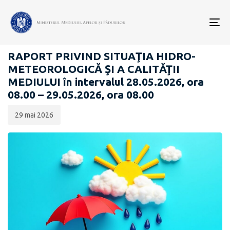
Data
CATEGORIA:
publicării:
To
RAPOARTE ZILNICE STAREA MEDIULUI
nav
RAPORT PRIVIND SITUAŢIA HIDRO-
METEOROLOGICĂ ŞI A CALITĂŢII
MEDIULUI în intervalul 28.05.2026, ora
08.00 – 29.05.2026, ora 08.00
29 mai 2026