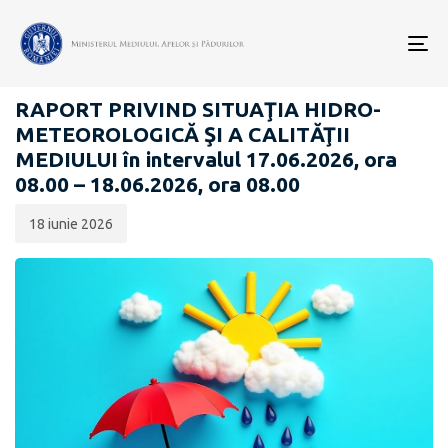
Data
CATEGORIA:
publicării:
To
RAPOARTE ZILNICE STAREA MEDIULUI
nav
RAPORT PRIVIND SITUAŢIA HIDRO-
METEOROLOGICĂ ŞI A CALITĂŢII
MEDIULUI în intervalul 17.06.2026, ora
08.00 – 18.06.2026, ora 08.00
18 iunie 2026