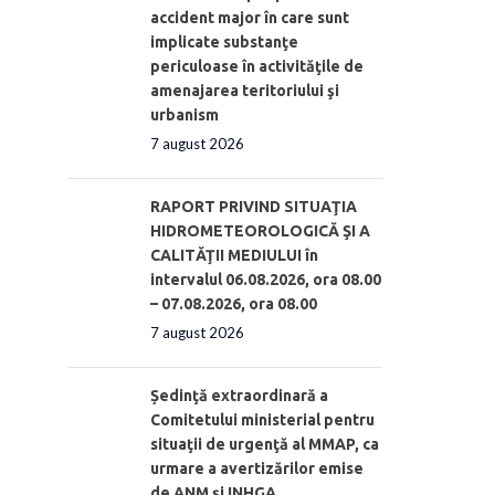
accident major în care sunt
implicate substanţe
periculoase în activităţile de
amenajarea teritoriului şi
urbanism
7 august 2026
RAPORT PRIVIND SITUAŢIA
HIDROMETEOROLOGICĂ ŞI A
CALITĂŢII MEDIULUI în
intervalul 06.08.2026, ora 08.00
– 07.08.2026, ora 08.00
7 august 2026
Ședinţă extraordinară a
Comitetului ministerial pentru
situaţii de urgenţă al MMAP, ca
urmare a avertizărilor emise
de ANM și INHGA