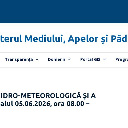
terul Mediului, Apelor și Păd
Transparență
Domenii
Portal GIS
Progr
HIDRO-METEOROLOGICĂ ŞI A
lul 05.06.2026, ora 08.00 –