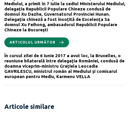
Mediului, a primit în 7 iulie la sediul Ministerului Mediului,
delegația Republicii Populare Chineze condusă de
domnul Xu Dazhe, Guvernatorul Provinciei Hunan.
Delegația chineză a fost însoțită de Excelența Sa
domnul Xu Feihong, ambasadorul Republicii Populare
Chineze la București
ARTICOLUL URMĂTOR
În cursul zilei de 6 iunie 2017 a avut loc, la Bruxelles, o
reuniune bilaterală între delegația României, condusă de
doamna viceprim-ministru Grațiela Leocadia
GAVRILESCU, ministrul român al Mediului și comisarul
european pentru Mediu, Karmenu VELLA
Articole similare