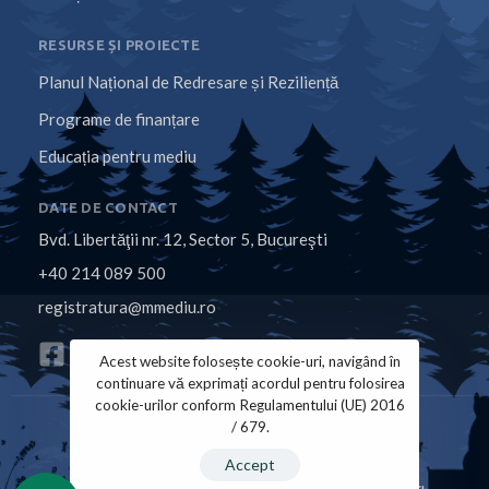
RESURSE ȘI PROIECTE
Planul Național de Redresare și Reziliență
Programe de finanțare
Educația pentru mediu
DATE DE CONTACT
Bvd. Libertăţii nr. 12, Sector 5, Bucureşti
+40 214 089 500
registratura@mmediu.ro
Acest website folosește cookie-uri, navigând în
continuare vă exprimați acordul pentru folosirea
cookie-urilor conform Regulamentului (UE) 2016
/ 679.
Politica de Cookies
Politica de Confidențialitate
Accept