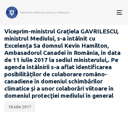
Data
CATEGORIA:
publicării:
To
GALERIE FOTO
nav
Viceprim-ministrul Grațiela GAVRILESCU,
ministrul Mediului, s-a întâlnit cu
Excelența Sa domnul Kevin Hamilton,
Ambasadorul Canadei în România, în data
de 11 iulie 2017 la sediul ministerului,. Pe
agenda întâlnirii s-a aflat identificarea
posibilităților de colaborare româno-
canadiene în domeniul schimbărilor
climatice și a unor colaborări viitoare în
domeniul protecției mediului în general
18 iulie 2017