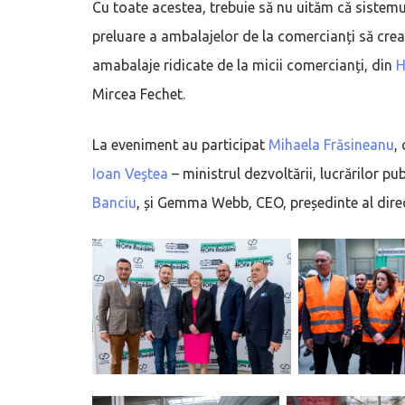
Cu toate acestea, trebuie să nu uităm că sistemul
preluare a ambalajelor de la comercianți să cre
amabalaje ridicate de la micii comercianți, din
Mircea Fechet.
La eveniment au participat
Mihaela Frăsineanu
,
Ioan Veştea
– ministrul dezvoltării, lucrărilor pu
Banciu
, și Gemma Webb, CEO, președinte al dir