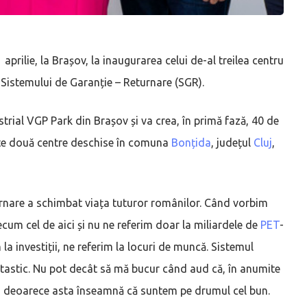
 aprilie, la Brașov, la inaugurarea celui de-al treilea centru
 Sistemului de Garanție – Returnare (SGR).
strial VGP Park din Brașov și va crea, în primă fază, 40 de
alte două centre deschise în comuna
Bonțida
, județul
Cluj
,
rnare a schimbat viața tuturor românilor. Când vorbim
cum cel de aici și nu ne referim doar la miliardele de
PET
-
 la investiții, ne referim la locuri de muncă. Sistemul
tastic. Nu pot decât să mă bucur când aud că, în anumite
e, deoarece asta înseamnă că suntem pe drumul cel bun.