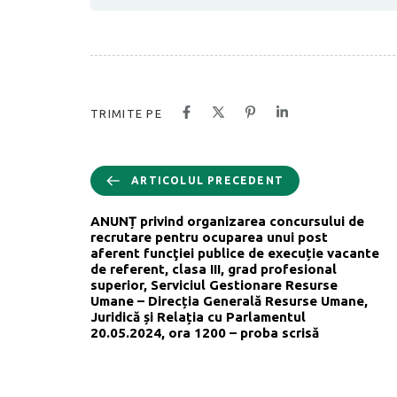
TRIMITE PE
ARTICOLUL PRECEDENT
ANUNȚ privind organizarea concursului de
recrutare pentru ocuparea unui post
aferent funcţiei publice de execuție vacante
de referent, clasa III, grad profesional
superior, Serviciul Gestionare Resurse
Umane – Direcția Generală Resurse Umane,
Juridică și Relația cu Parlamentul
20.05.2024, ora 1200 – proba scrisă