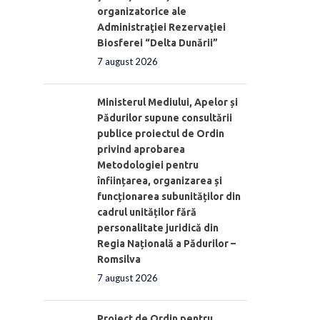
organizatorice ale
Administraţiei Rezervaţiei
Biosferei “Delta Dunării”
7 august 2026
Ministerul Mediului, Apelor și
Pădurilor supune consultării
publice proiectul de Ordin
privind aprobarea
Metodologiei pentru
înființarea, organizarea și
funcționarea subunităților din
cadrul unităților fără
personalitate juridică din
Regia Națională a Pădurilor –
Romsilva
7 august 2026
Proiect de Ordin pentru