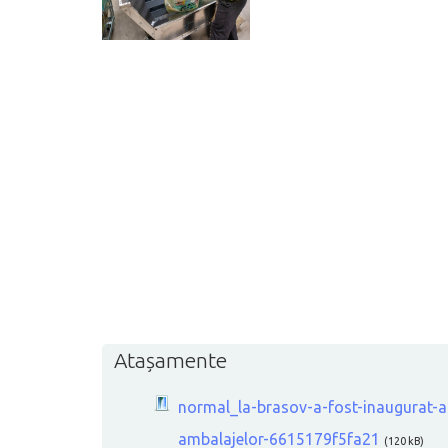
Atașamente
normal_la-brasov-a-fost-inaugurat-al
ambalajelor-6615179f5fa21
(120 kB)