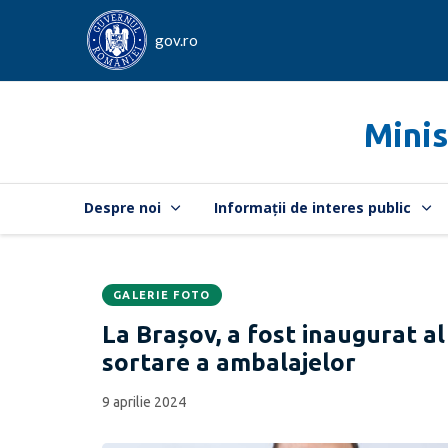
gov.ro
Minis
Despre noi
Informații de interes public
GALERIE FOTO
Data
CATEGORIA:
La Brașov, a fost inaugurat a
publicării:
sortare a ambalajelor
9 aprilie 2024