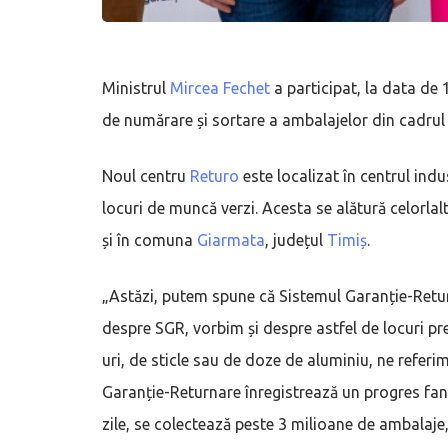
Ministrul
Mircea Fechet
a participat, la data de 1
de numărare și sortare a ambalajelor din cadrul
Noul centru
Returo
este localizat în centrul indu
locuri de muncă verzi. Acesta se alătură celorl
și în comuna
Giarmata
, județul
Timiș
.
„Astăzi, putem spune că Sistemul Garanție-Retu
despre SGR, vorbim și despre astfel de locuri pre
uri, de sticle sau de doze de aluminiu, ne referim
Garanție-Returnare înregistrează un progres fan
zile, se colectează peste 3 milioane de ambalaj