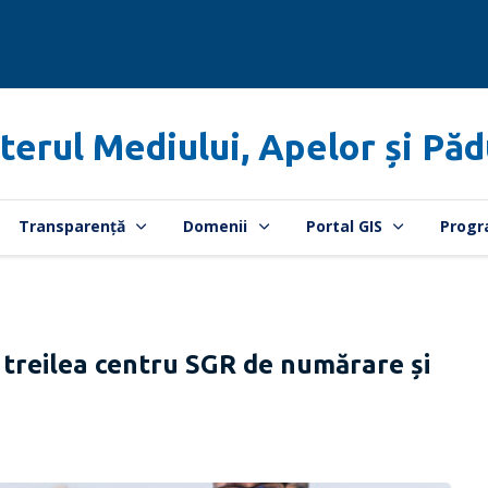
terul Mediului, Apelor și Păd
Transparență
Domenii
Portal GIS
Progr
l treilea centru SGR de numărare și