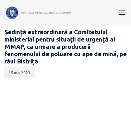
Data
CATEGORIA:
publicării:
To
COMUNICATE DE PRESĂ
nav
Ședinţă extraordinară a Comitetului
ministerial pentru situaţii de urgenţă al
MMAP, ca urmare a producerii
fenomenului de poluare cu ape de mină, pe
râul Bistrița
15 mai 2023