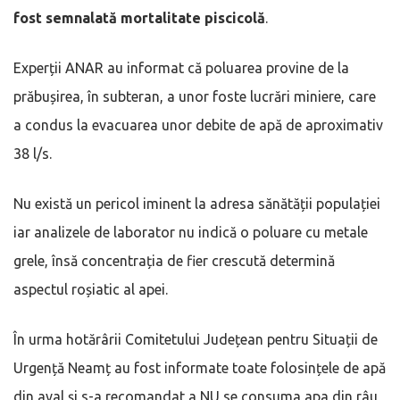
fost semnalată mortalitate piscicolă
.
Experții ANAR au informat că poluarea provine de la
prăbușirea, în subteran, a unor foste lucrări miniere, care
a condus la evacuarea unor debite de apă de aproximativ
38 l/s.
Nu există un pericol iminent la adresa sănătății populației
iar analizele de laborator nu indică o poluare cu metale
grele, însă concentrația de fier crescută determină
aspectul roșiatic al apei.
În urma hotărârii Comitetului Județean pentru Situații de
Urgență Neamț au fost informate toate folosințele de apă
din aval și s-a recomandat a NU se consuma apa din râu,