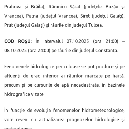
Prahova şi Brăila), Râmnicu Sărat (judeţele: Buzău şi
Vrancea), Putna (judeţul Vrancea), Siret (judeţul Galaţi),
Prut (judeţul Galaţi) şi râurile din judeţul Tulcea.
COD ROȘU:
În intervalul 07.10.2025 (ora 21:00) –
08.10.2025 (ora 24:00) pe râurile din judeţul Constanţa.
Fenomenele hidrologice periculoase se pot produce şi pe
afluenţi de grad inferior ai râurilor marcate pe hartă,
precum şi pe cursurile de apă necadastrate, în bazinele
hidrografice vizate.
În funcţie de evoluţia fenomenelor hidrometeorologice,
vom reveni cu actualizarea prognozelor hidrologice și
meterologice.