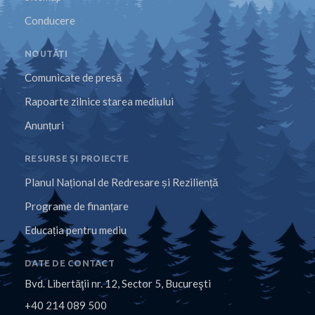
Conducere
NOUTĂȚI
Comunicate de presă
Rapoarte zilnice starea mediului
Anunțuri
RESURSE ȘI PROIECTE
Planul Național de Redresare și Reziliență
Programe de finanțare
Educația pentru mediu
DATE DE CONTACT
Bvd. Libertăţii nr. 12, Sector 5, Bucureşti
+40 214 089 500