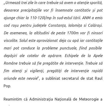
„Urmează trei zile în care trebuie să avem o atenție sporită,
deoarece precipitațiile vor fi însemnate cantitativ și pot
ajunge chiar la 110-120l/mp în sud-estul tării. ANM a emis
cod roșu pentru județele Constanța, Ialomița si Calărași.
De asemenea, la altitudini de peste 1700m vor fi ninsori
viscolite. Solul este aprovizionat deja cu apă iar cantitațile
mari pot conduce la probleme punctuale, fiind posibile
depășiri ale cotelor de apărare. Echipele de la Apele
Române trebuie să fie pregătite de intervenție. Trebuie să
fim atenți și vigilenți, pregătiți de intervenție rapidă
oriunde este nevoie
”, a subliniat secretarul de stat Raul
Pop.
Reamintim că Administrația Națională de Meteorogie a