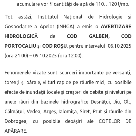
acumulare vor fi cantități de apă de 110…120 l/mp.
Tot astăzi, Institutul Național de Hidrologie și
Gospodărire a Apelor (INHGA) a emis o
AVERTIZARE
HIDROLOGICĂ
de
COD GALBEN, COD
PORTOCALIU
și
COD ROȘU
, pentru intervalul 06.10.2025
(ora 21:00) – 09.10.2025 (ora 12:00).
Fenomenele vizate sunt scurgeri importante pe versanţi,
torenţi şi pâraie, viituri rapide pe râurile mici, cu posibile
efecte de inundaţii locale şi creşteri de debite şi niveluri pe
unele râuri din bazinele hidrografice Desnăţui, Jiu, Olt,
Călmăţui, Vedea, Argeş, Ialomiţa, Siret, Prut şi râurile din
Dobrogea, cu posibile depăşiri ale COTELOR DE
APĂRARE.