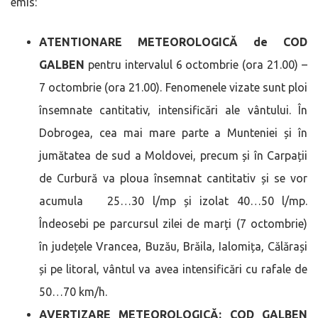
emis:
ATENTIONARE METEOROLOGICĂ de COD
GALBEN
pentru intervalul 6 octombrie (ora 21.00) –
7 octombrie (ora 21.00). Fenomenele vizate sunt ploi
însemnate cantitativ, intensificări ale vântului. În
Dobrogea, cea mai mare parte a Munteniei și în
jumătatea de sud a Moldovei, precum și în Carpații
de Curbură va ploua însemnat cantitativ și se vor
acumula 25…30 l/mp și izolat 40…50 l/mp.
Îndeosebi pe parcursul zilei de marți (7 octombrie)
în județele Vrancea, Buzău, Brăila, Ialomița, Călărași
și pe litoral, vântul va avea intensificări cu rafale de
50…70 km/h.
AVERTIZARE METEOROLOGICĂ: COD GALBEN