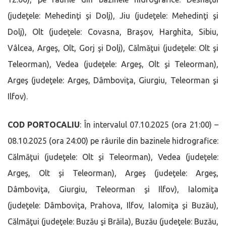
(judeţele: Mehedinţi şi Dolj), Jiu (judeţele: Mehedinţi şi
Dolj), Olt (judeţele: Covasna, Braşov, Harghita, Sibiu,
Vâlcea, Argeş, Olt, Gorj şi Dolj), Călmăţui (judeţele: Olt şi
Teleorman), Vedea (judeţele: Argeş, Olt şi Teleorman),
Argeş (judeţele: Argeş, Dâmboviţa, Giurgiu, Teleorman şi
Ilfov).
COD PORTOCALIU
: În intervalul 07.10.2025 (ora 21:00) –
08.10.2025 (ora 24:00) pe râurile din bazinele hidrografice:
Călmăţui (judeţele: Olt şi Teleorman), Vedea (judeţele:
Argeş, Olt şi Teleorman), Argeş (judeţele: Argeş,
Dâmboviţa, Giurgiu, Teleorman şi Ilfov), Ialomiţa
(judeţele: Dâmboviţa, Prahova, Ilfov, Ialomiţa şi Buzău),
Călmăţui (judeţele: Buzău şi Brăila), Buzău (judeţele: Buzău,