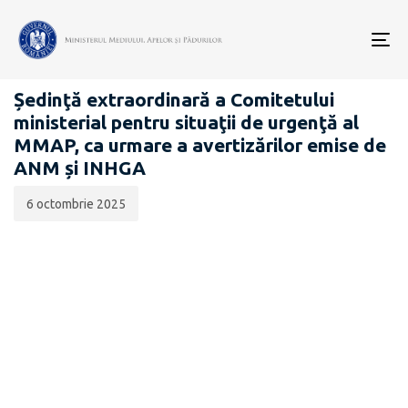
Data
CATEGORIA:
publicării:
To
COMUNICATE DE PRESĂ
nav
Ședinţă extraordinară a Comitetului
ministerial pentru situaţii de urgenţă al
MMAP, ca urmare a avertizărilor emise de
ANM și INHGA
6 octombrie 2025