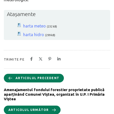
Atașamente
harta meteo
(232 kB)
harta hidro
(299 kB)
TRIMITE PE
ARTICOLUL PRECEDENT
Amenajamentul fondului forestier proprietate publică
aparținând Comunei Viștea, organizat în U.P. I Primăria
Viștea
ARTICOLUL URMĂTOR