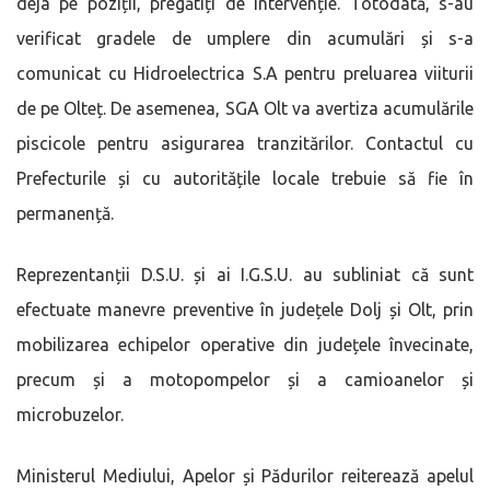
deja pe poziții, pregătiți de intervenție. Totodată, s-au
verificat gradele de umplere din acumulări și s-a
comunicat cu Hidroelectrica S.A pentru preluarea viiturii
de pe Olteț. De asemenea, SGA Olt va avertiza acumulările
piscicole pentru asigurarea tranzitărilor. Contactul cu
Prefecturile și cu autoritățile locale trebuie să fie în
permanență.
Reprezentanții D.S.U. și ai I.G.S.U. au subliniat că sunt
efectuate manevre preventive în județele Dolj și Olt, prin
mobilizarea echipelor operative din județele învecinate,
precum și a motopompelor și a camioanelor și
microbuzelor.
Ministerul Mediului, Apelor și Pădurilor reiterează apelul