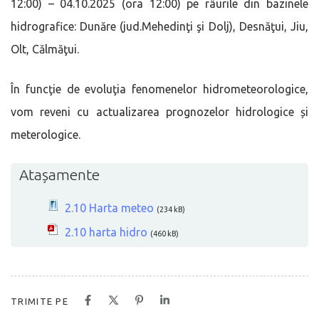
12:00) – 04.10.2025 (ora 12:00) pe râurile din bazinele
hidrografice: Dunăre (jud.Mehedinţi şi Dolj), Desnăţui, Jiu,
Olt, Călmăţui.
În funcţie de evoluţia fenomenelor hidrometeorologice,
vom reveni cu actualizarea prognozelor hidrologice și
meterologice.
Atașamente
2.10 Harta meteo
(234 kB)
2.10 harta hidro
(460 kB)
TRIMITE PE