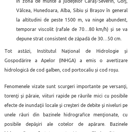
În zona de munte a județelor Caraș-Severin, Gorj,
Vâlcea, Hunedoara, Alba, Sibiu și Brașov în general
la altitudini de peste 1500 m, va ninge abundent,
temporar viscolit (rafale de 70…80 km/h) și se va
depune strat consistent de zăpadă de 30…50 cm.
Tot astăzi, Institutul Național de Hidrologie și
Gospodărire a Apelor (INHGA) a emis o avertizare
hidrologică de cod galben, cod portocaliu și cod roșu.
Fenomenele vizate sunt scurgeri importante pe versanţi,
torenţi şi pâraie, viituri rapide pe râurile mici cu posibile
efecte de inundaţii locale şi creşteri de debite şi niveluri pe
unele râuri din bazinele hidrografice menţionate, cu
posibile depăşiri ale cotelor de apărare. Bazinele