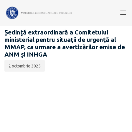
Data
CATEGORIA:
publicării:
To
COMUNICATE DE PRESĂ
nav
Ședinţă extraordinară a Comitetului
ministerial pentru situaţii de urgenţă al
MMAP, ca urmare a avertizărilor emise de
ANM și INHGA
2 octombrie 2025