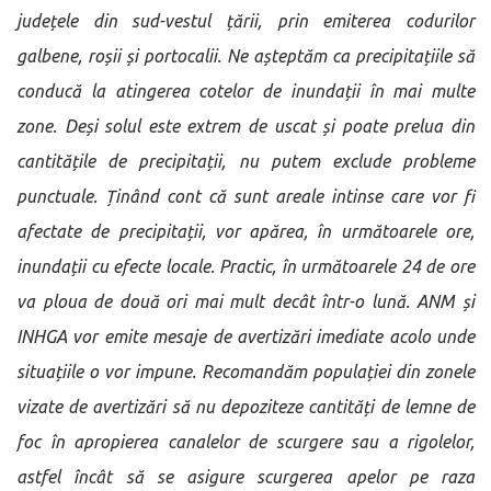
județele din sud-vestul țării, prin emiterea codurilor
galbene, roșii și portocalii. Ne așteptăm ca precipitațiile să
conducă la atingerea cotelor de inundații în mai multe
zone. Deși solul este extrem de uscat și poate prelua din
cantitățile de precipitații, nu putem exclude probleme
punctuale. Ținând cont că sunt areale intinse care vor fi
afectate de precipitații, vor apărea, în următoarele ore,
inundații cu efecte locale. Practic, în următoarele 24 de ore
va ploua de două ori mai mult decât într-o lună. ANM și
INHGA vor emite mesaje de avertizări imediate acolo unde
situațiile o vor impune. Recomandăm populației din zonele
vizate de avertizări să nu depoziteze cantități de lemne de
foc în apropierea canalelor de scurgere sau a rigolelor,
astfel încât să se asigure scurgerea apelor pe raza