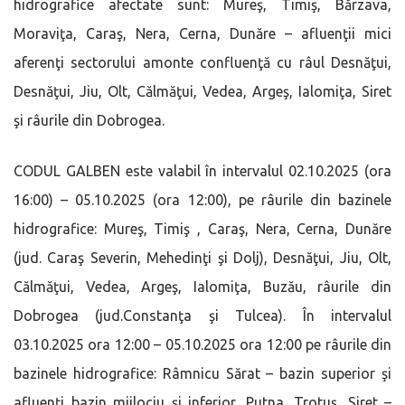
hidrografice afectate sunt: Mureş, Timiş, Bărzava,
Moraviţa, Caraş, Nera, Cerna, Dunăre – afluenţii mici
aferenţi sectorului amonte confluenţă cu râul Desnăţui,
Desnăţui, Jiu, Olt, Călmăţui, Vedea, Argeş, Ialomiţa, Siret
şi râurile din Dobrogea.
CODUL GALBEN este valabil în intervalul 02.10.2025 (ora
16:00) – 05.10.2025 (ora 12:00), pe râurile din bazinele
hidrografice: Mureş, Timiş , Caraş, Nera, Cerna, Dunăre
(jud. Caraş Severin, Mehedinţi şi Dolj), Desnăţui, Jiu, Olt,
Călmăţui, Vedea, Argeş, Ialomiţa, Buzău, râurile din
Dobrogea (jud.Constanţa şi Tulcea). În intervalul
03.10.2025 ora 12:00 – 05.10.2025 ora 12:00 pe râurile din
bazinele hidrografice: Râmnicu Sărat – bazin superior şi
afluenţi bazin mijlociu şi inferior, Putna, Trotuş, Siret –