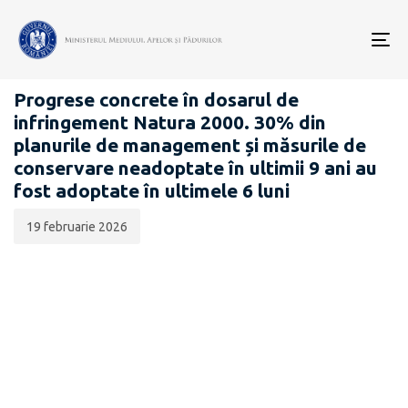
Data
CATEGORIA:
publicării:
To
COMUNICATE DE PRESĂ
nav
Progrese concrete în dosarul de
infringement Natura 2000. 30% din
planurile de management și măsurile de
conservare neadoptate în ultimii 9 ani au
fost adoptate în ultimele 6 luni
19 februarie 2026