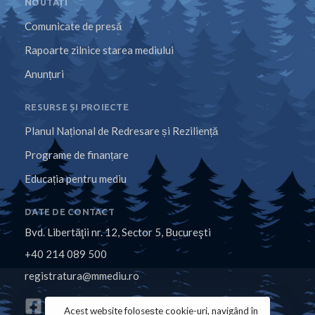
NOUTĂȚI
Comunicate de presă
Rapoarte zilnice starea mediului
Anunțuri
RESURSE ȘI PROIECTE
Planul Național de Redresare și Reziliență
Programe de finanțare
Educația pentru mediu
DATE DE CONTACT
Bvd. Libertăţii nr. 12, Sector 5, Bucureşti
+40 214 089 500
registratura@mmediu.ro
Acest website folosește cookie-uri, navigând în