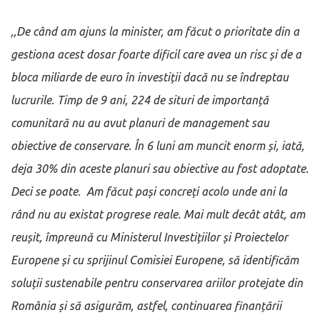
,,De când am ajuns la minister, am făcut o prioritate din a
gestiona acest dosar foarte dificil care avea un risc și de a
bloca miliarde de euro în investiții dacă nu se îndreptau
lucrurile. Timp de 9 ani, 224 de situri de importanță
comunitară nu au avut planuri de management sau
obiective de conservare. În 6 luni am muncit enorm și, iată,
deja 30% din aceste planuri sau obiective au fost adoptate.
Deci se poate. Am făcut pași concreți acolo unde ani la
rând nu au existat progrese reale. Mai mult decât atât, am
reușit, împreună cu Ministerul Investițiilor și Proiectelor
Europene și cu sprijinul Comisiei Europene, să identificăm
soluții sustenabile pentru conservarea ariilor protejate din
România și să asigurăm, astfel, continuarea finanțării