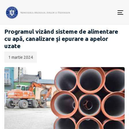
Data
CATEGORIA:
publicării:
To
COMUNICATE DE PRESĂ
nav
Programul vizând sisteme de alimentare
cu apă, canalizare şi epurare a apelor
uzate
1 martie 2024