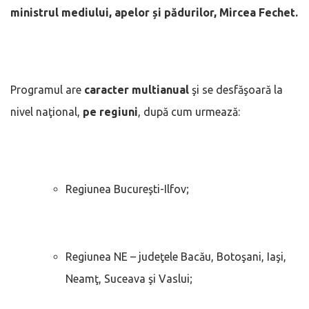
ministrul mediului, apelor și pădurilor, Mircea Fechet.
Programul are
caracter multianual
şi se desfăşoară la
nivel naţional,
pe regiuni
, după cum urmează:
Regiunea Bucureşti-Ilfov;
Regiunea NE – judeţele Bacău, Botoşani, Iaşi,
Neamţ, Suceava şi Vaslui;