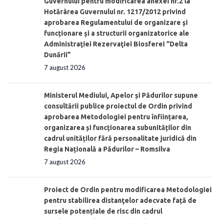
Guvernului pentru modificarea anexei nr.2 la
Hotărârea Guvernului nr. 1217/2012 privind
aprobarea Regulamentului de organizare şi
funcționare și a structurii organizatorice ale
Administraţiei Rezervaţiei Biosferei “Delta
Dunării”
7 august 2026
Ministerul Mediului, Apelor și Pădurilor supune
consultării publice proiectul de Ordin privind
aprobarea Metodologiei pentru înființarea,
organizarea și funcționarea subunităților din
cadrul unităților fără personalitate juridică din
Regia Națională a Pădurilor – Romsilva
7 august 2026
Proiect de Ordin pentru modificarea Metodologiei
pentru stabilirea distanţelor adecvate față de
sursele potențiale de risc din cadrul