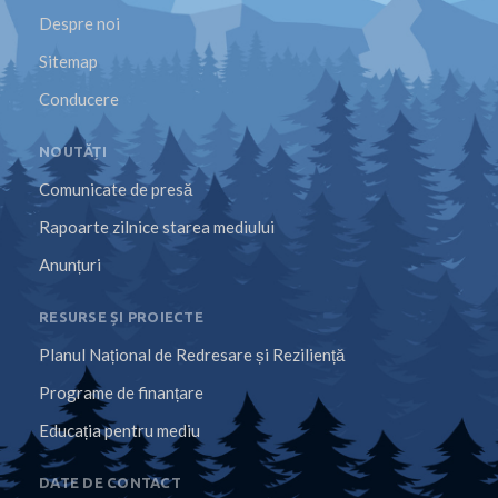
Despre noi
Sitemap
Conducere
NOUTĂȚI
Comunicate de presă
Rapoarte zilnice starea mediului
Anunțuri
RESURSE ȘI PROIECTE
Planul Național de Redresare și Reziliență
Programe de finanțare
Educația pentru mediu
DATE DE CONTACT