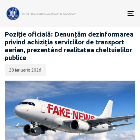
Data
CATEGORIA:
publicării:
To
COMUNICATE DE PRESĂ
nav
Poziție oficială: Denunțăm dezinformarea
privind achiziția serviciilor de transport
aerian, prezentând realitatea cheltuielilor
publice
28 ianuarie 2026