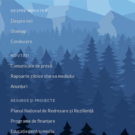
DESPRE MINISTER
Despre noi
Sitemap
Conducere
NOUTĂȚI
Comunicate de presă
Rapoarte zilnice starea mediului
Anunțuri
RESURSE ȘI PROIECTE
Planul Național de Redresare și Reziliență
Programe de finanțare
Educația pentru mediu