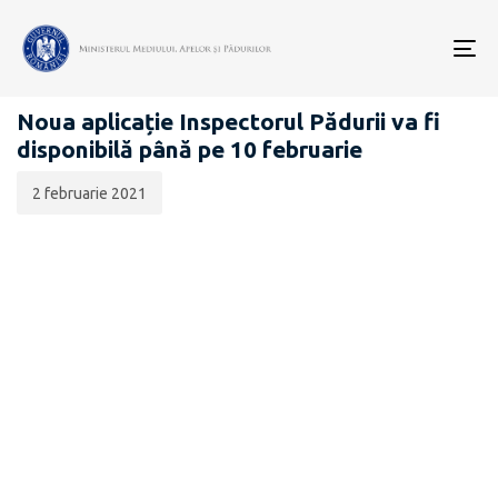
Data
CATEGORIA:
publicării:
To
COMUNICATE DE PRESĂ
nav
Noua aplicație Inspectorul Pădurii va fi
disponibilă până pe 10 februarie
2 februarie 2021