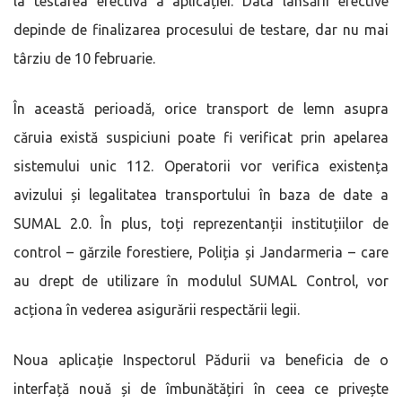
la testarea efectivă a aplicației. Data lansării efective
depinde de finalizarea procesului de testare, dar nu mai
târziu de 10 februarie.
În această perioadă, orice transport de lemn asupra
căruia există suspiciuni poate fi verificat prin apelarea
sistemului unic 112. Operatorii vor verifica existența
avizului și legalitatea transportului în baza de date a
SUMAL 2.0. În plus, toți reprezentanții instituțiilor de
control – gărzile forestiere, Poliția și Jandarmeria – care
au drept de utilizare în modulul SUMAL Control, vor
acționa în vederea asigurării respectării legii.
Noua aplicație Inspectorul Pădurii va beneficia de o
interfață nouă și de îmbunătățiri în ceea ce privește