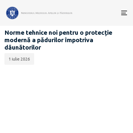
Data
CATEGORIA:
publicării:
To
COMUNICATE DE PRESĂ
nav
Norme tehnice noi pentru o protecție
modernă a pădurilor împotriva
dăunătorilor
1 iulie 2026