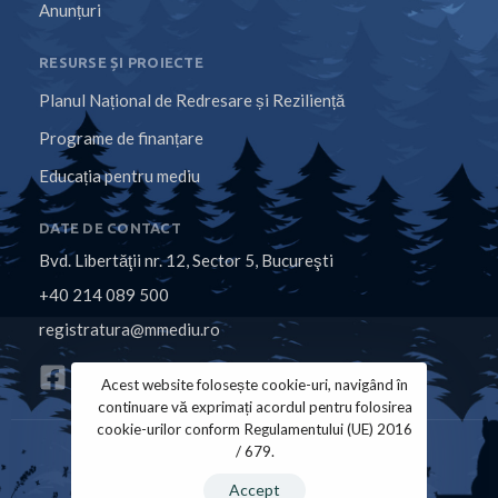
Anunțuri
RESURSE ȘI PROIECTE
Planul Național de Redresare și Reziliență
Programe de finanțare
Educația pentru mediu
DATE DE CONTACT
Bvd. Libertăţii nr. 12, Sector 5, Bucureşti
+40 214 089 500
registratura@mmediu.ro
Acest website folosește cookie-uri, navigând în
continuare vă exprimați acordul pentru folosirea
cookie-urilor conform Regulamentului (UE) 2016
/ 679.
Politica de Cookies
Politica de Confidențialitate
Accept