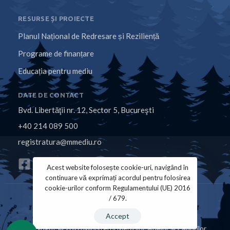
RESURSE ȘI PROIECTE
Planul Național de Redresare și Reziliență
Programe de finanțare
Educația pentru mediu
DATE DE CONTACT
Bvd. Libertăţii nr. 12, Sector 5, Bucureşti
+40 214 089 500
registratura@mmediu.ro
Acest website folosește cookie-uri, navigând în
continuare vă exprimați acordul pentru folosirea
cookie-urilor conform Regulamentului (UE) 2016
/ 679.
Politica de Cookies
Politica de Confidențialitate
Accept
Copyright © 2026 Ministerul Mediului, Apelor și Pădurilor