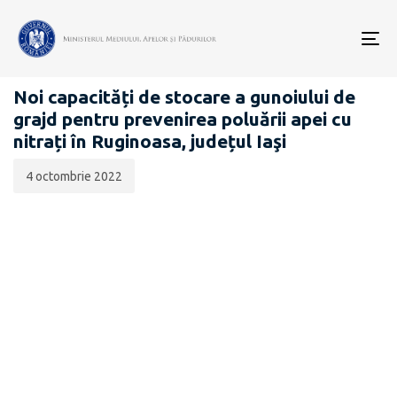
Data
CATEGORIA:
publicării:
To
COMUNICATE DE PRESĂ
nav
Noi capacități de stocare a gunoiului de
grajd pentru prevenirea poluării apei cu
nitrați în Ruginoasa, județul Iaşi
4 octombrie 2022