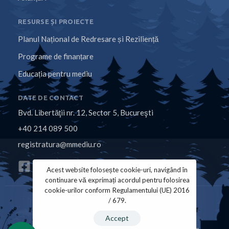
RESURSE ȘI PROIECTE
Planul Național de Redresare și Reziliență
Programe de finanțare
Educația pentru mediu
DATE DE CONTACT
Bvd. Libertăţii nr. 12, Sector 5, Bucureşti
+40 214 089 500
registratura@mmediu.ro
Acest website folosește cookie-uri, navigând în
continuare vă exprimați acordul pentru folosirea
cookie-urilor conform Regulamentului (UE) 2016
/ 679.
Politica de Cookies
Politica de Confidențialitate
Accept