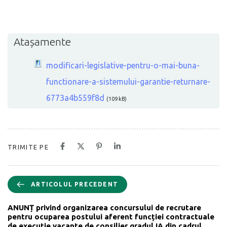
Atașamente
modificari-legislative-pentru-o-mai-buna-
functionare-a-sistemului-garantie-returnare-
6773a4b559f8d
(109 kB)
TRIMITE PE
ARTICOLUL PRECEDENT
ANUNȚ privind organizarea concursului de recrutare
pentru ocuparea postului aferent funcției contractuale
de execuție vacante de consilier gradul IA din cadrul