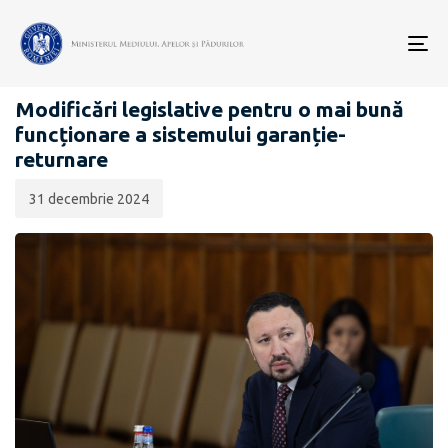
Data
CATEGORIA:
publicării:
To
COMUNICATE DE PRESĂ
nav
Modificări legislative pentru o mai bună
funcționare a sistemului garanție-
returnare
31 decembrie 2024