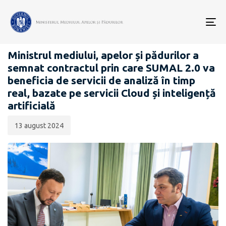
Data
CATEGORIA:
publicării:
To
COMUNICATE DE PRESĂ
nav
Ministrul mediului, apelor și pădurilor a
semnat contractul prin care SUMAL 2.0 va
beneficia de servicii de analiză în timp
real, bazate pe servicii Cloud și inteligență
artificială
13 august 2024