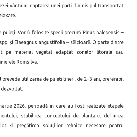
zei vântului, captarea unei părți din nisipul transportat
elaxare.
 puieți. Vor fi folosite specii precum Pinus halepensis –
spp. și Elaeagnus angustifolia – sălcioară. O parte dintre
nt pe material vegetal adaptat zonelor litorale sau
inierele Romsilva.
prevede utilizarea de puieți tineri, de 2–3 ani, preferabil
 dezvoltat.
martie 2026, perioadă în care au fost realizate etapele
ntului, stabilirea conceptului de plantare, definirea
lor și pregătirea soluțiilor tehnice necesare pentru