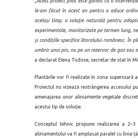
„Acest proiect pilot este gândit ca o intervenție
le-am făcut în acest an pentru a aduce ordine
același timp, o soluție naturală pentru adapt
experimentale, monitorizate pe termen lung, ne v
și condițiile specifice litoralului românesc. În 
umbra unui pin, nu pe un rezervor de gaz sau 
a declarat Elena Tudose, secretar de stat în Min
Plantările vor fi realizate în zona superioară a 
Proiectul nu vizează restrângerea accesului pub
amenajarea unor aliniamente vegetale discrete
acestui tip de soluție.
Conceptul tehnic propune realizarea a 2–3 st
aliniamentului va fi amplasat paralel cu linia ță