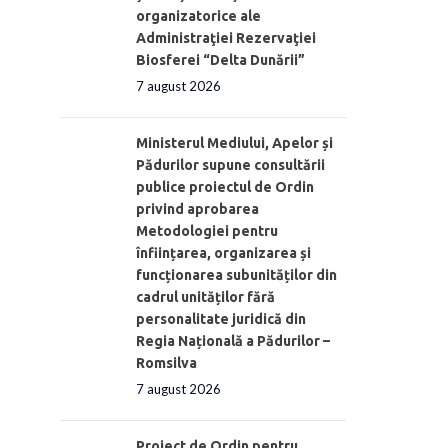
organizatorice ale
Administraţiei Rezervaţiei
Biosferei “Delta Dunării”
7 august 2026
Ministerul Mediului, Apelor și
Pădurilor supune consultării
publice proiectul de Ordin
privind aprobarea
Metodologiei pentru
înființarea, organizarea și
funcționarea subunităților din
cadrul unităților fără
personalitate juridică din
Regia Națională a Pădurilor –
Romsilva
7 august 2026
Proiect de Ordin pentru