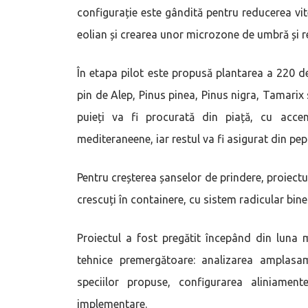
configurație este gândită pentru reducerea vite
eolian și crearea unor microzone de umbră și r
În etapa pilot este propusă plantarea a 220 de
pin de Alep, Pinus pinea, Pinus nigra, Tamarix 
puieți va fi procurată din piață, cu acce
mediteraneene, iar restul va fi asigurat din pep
Pentru creșterea șanselor de prindere, proiectul 
crescuți în containere, cu sistem radicular bine
Proiectul a fost pregătit începând din luna 
tehnice premergătoare: analizarea amplasame
speciilor propuse, configurarea aliniamente
implementare.