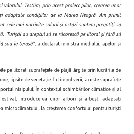
i vântului. Testăm, prin acest proiect pilot, crearea unor
și adaptate condițiilor de la Marea Neagră. Am primit
at cele mai potrivite soluții și astăzi suntem pregătiți să
ă. Turiștii au dreptul să se răcorescă pe litoral și fără să
jă sau la terasă”,
a declarat ministra mediului, apelor și
 pe litoral: suprafețele de plajă lărgite prin lucrările de
ne, lipsite de vegetație. În timpul verii, aceste suprafețe
ortul nisipului. În contextul schimbărilor climatice și al
estival, introducerea unor arbori și arbuști adaptați
a microclimatului, la creșterea confortului pentru turiști