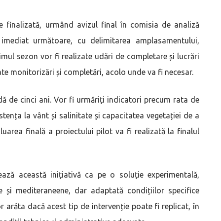
e finalizată, urmând avizul final în comisia de analiză
a imediat următoare, cu delimitarea amplasamentului,
rimul sezon vor fi realizate udări de completare și lucrări
tuate monitorizări și completări, acolo unde va fi necesar.
 de cinci ani. Vor fi urmăriți indicatori precum rata de
stența la vânt și salinitate și capacitatea vegetației de a
luarea finală a proiectului pilot va fi realizată la finalul
tează această inițiativă ca pe o soluție experimentală,
le și mediteraneene, dar adaptată condițiilor specifice
r arăta dacă acest tip de intervenție poate fi replicat, în