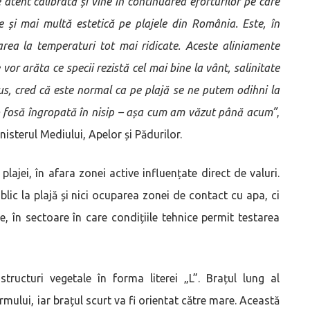
 atent calibrată și vine în continuarea eforturilor pe care
 și mai multă estetică pe plajele din România. Este, în
area la temperaturi tot mai ridicate. Aceste aliniamente
or arăta ce specii rezistă cel mai bine la vânt, salinitate
plus, cred că este normal ca pe plajă se ne putem odihni la
o fosă îngropată în nisip – așa cum am văzut până acum”
,
isterul Mediului, Apelor și Pădurilor.
plajei, în afara zonei active influențate direct de valuri.
lic la plajă și nici ocuparea zonei de contact cu apa, ci
, în sectoare în care condițiile tehnice permit testarea
ructuri vegetale în forma literei „L”. Brațul lung al
rmului, iar brațul scurt va fi orientat către mare. Această