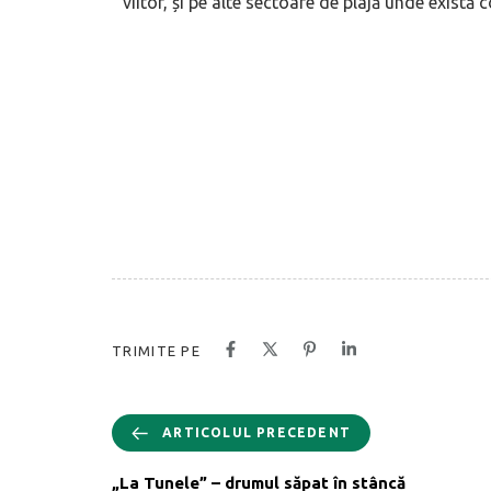
viitor, și pe alte sectoare de plajă unde există 
TRIMITE PE
ARTICOLUL PRECEDENT
„La Tunele” – drumul săpat în stâncă