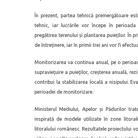
În prezent, partea tehnică premergătoare est
tehnic, iar lucrările vor începe în perioad
pregătirea terenului și plantarea puieților. În p
de întreținere, iar în primii trei ani vor fi efec
Monitorizarea va continua anual, pe o perioadă
supraviețuire a puieților, creșterea anuală, rezi
contribui la stabilizarea locală a nisipului. Eva
perioadei de monitorizare.
Ministerul Mediului, Apelor și Pădurilor tra
inspirată de modele utilizate în zone litora
litoralului românesc. Rezultatele proiectului vo