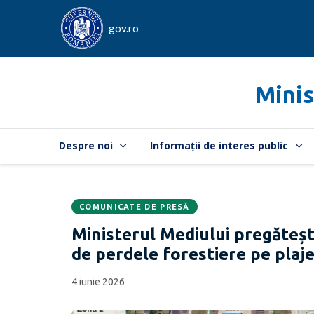
gov.ro
Minis
Despre noi
Informații de interes public
COMUNICATE DE PRESĂ
Data
CATEGORIA:
Ministerul Mediului pregăteșt
publicării:
de perdele forestiere pe pla
4 iunie 2026