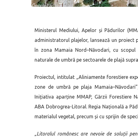
Ministerul Mediului, Apelor și Pădurilor (MMA
administratorul plajelor, lansează un proiect p
în zona Mamaia Nord–Năvodari, cu scopul de
naturale de umbră pe sectoarele de plajă supra-
Proiectul, intitulat „Aliniamente forestiere ex
zone de umbră pe plaja Mamaia–Năvodari”,
Inițiativa aparține MMAP, Gărzii Forestiere 
ABA Dobrogrea-Litoral. Regia Națională a Pădu
materialul vegetal, precum și cu sprijin de speci
„Litoralul românesc are nevoie de soluții pent