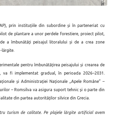
P), prin instituțiile din subordine și în parteneriat cu
ilot de plantare a unor perdele forestiere, proiect pilot,
 a îmbunătăți peisajul litoralului și de a crea zone
lărgite.
perimentale pentru îmbunătățirea peisajului și crearea de
 va fi implementat gradual, în perioada 2026–2031.
Naționale și Administrației Naționale „Apele Române” –
rilor – Romsilva va asigura suport tehnic și o parte din
alitate din partea autorităților silvice din Grecia.
ru turism de calitate. Pe plajele lărgite artificial avem