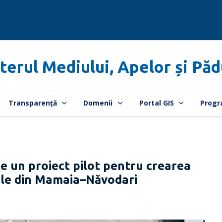
terul Mediului, Apelor și Păd
Transparență
Domenii
Portal GIS
Progr
e un proiect pilot pentru crearea
jele din Mamaia–Năvodari