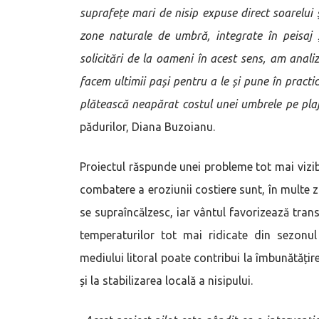
suprafețe mari de nisip expuse direct soarelui ș
zone naturale de umbră, integrate în peisaj 
solicitări de la oameni în acest sens, am analiz
facem ultimii pași pentru a le și pune în practic
plătească neapărat costul unei umbrele pe pla
pădurilor, Diana Buzoianu.
Proiectul răspunde unei probleme tot mai vizibile
combatere a eroziunii costiere sunt, în multe zo
se supraîncălzesc, iar vântul favorizează transp
temperaturilor tot mai ridicate din sezonul 
mediului litoral poate contribui la îmbunătățire
și la stabilizarea locală a nisipului.